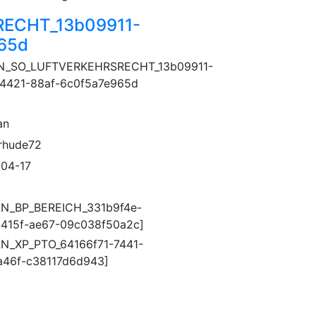
ECHT_13b09911-
65d
N_SO_LUFTVERKEHRSRECHT_13b09911-
4421-88af-6c0f5a7e965d
an
rhude72
04-17
N_BP_BEREICH_331b9f4e-
415f-ae67-09c038f50a2c]
N_XP_PTO_64166f71-7441-
a46f-c38117d6d943]