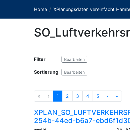
Home
XPlanungsdaten vereinfacht Hamb
SO_Luftverkehrs
Filter
Bearbeiten
Sortierung
Bearbeiten
«
‹
1
2
3
4
5
›
»
XPLAN_SO_LUFTVERKEHRSR
254b-44ed-b6a7-ebd6f1d3
XPLA
gmlId