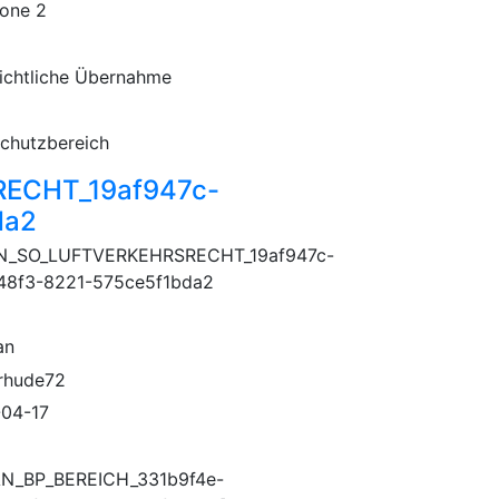
one 2
ichtliche Übernahme
chutzbereich
ECHT_19af947c-
da2
N_SO_LUFTVERKEHRSRECHT_19af947c-
48f3-8221-575ce5f1bda2
an
rhude72
04-17
N_BP_BEREICH_331b9f4e-