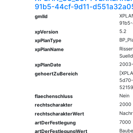
91b5-44cf-9d11-d551a32a0
XPLA
gmlId
91b5-
5.2
xpVersion
BP_Pl
xpPlanType
Risse
xpPlanName
Suell
2003-
xpPlanDate
[XPLA
gehoertZuBereich
5d70-
5215
Nein
flaechenschluss
2000
rechtscharakter
Nachr
rechtscharakterWert
7000
artDerFestlegung
Baube
artDerFestlegungWert