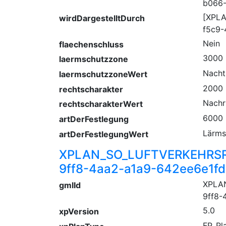
b066-
[XPL
wirdDargestelltDurch
f5c9-
Nein
flaechenschluss
3000
laermschutzzone
Nacht
laermschutzzoneWert
2000
rechtscharakter
Nachr
rechtscharakterWert
6000
artDerFestlegung
Lärms
artDerFestlegungWert
XPLAN_SO_LUFTVERKEHRSR
9ff8-4aa2-a1a9-642ee6e1fd
XPLA
gmlId
9ff8-
5.0
xpVersion
FP_Pl