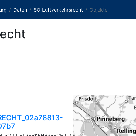
urg
Daten
SO_Luftverkehrsrecht
Objekte
recht
ECHT_02a78813-
07b7
N_SO_LUFTVERKEHRSRECHT_02a78813-