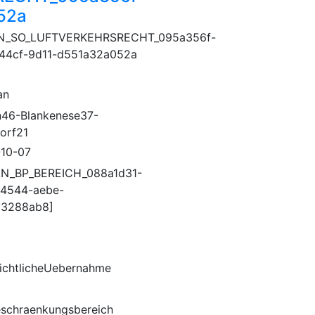
52a
N_SO_LUFTVERKEHRSRECHT_095a356f-
44cf-9d11-d551a32a052a
an
n46-Blankenese37-
dorf21
10-07
N_BP_BEREICH_088a1d31-
4544-aebe-
93288ab8]
ichtlicheUebernahme
schraenkungsbereich