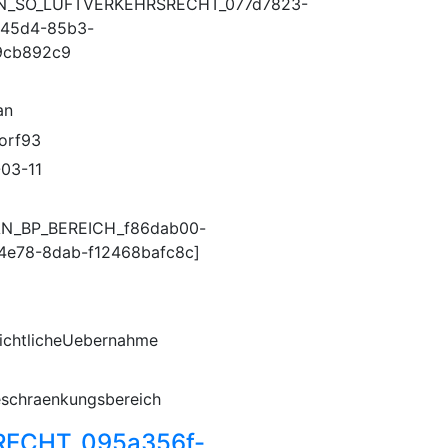
N_SO_LUFTVERKEHRSRECHT_077d7823-
-45d4-85b3-
9cb892c9
an
orf93
03-11
AN_BP_BEREICH_f86dab00-
4e78-8dab-f12468bafc8c]
ichtlicheUebernahme
schraenkungsbereich
ECHT_095a356f-