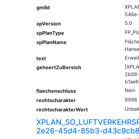
XPLA
gmlId
546e
5.0
xpVersion
FP_Pl
xpPlanType
Fläch
xpPlanName
Hanse
Erwei
text
[XPL
gehoertZuBereich
2b08
b1ae6
Nein
flaechenschluss
9998
rechtscharakter
Unbek
rechtscharakterWert
XPLAN_SO_LUFTVERKEHRSR
2e26-45d4-85b3-d43c9cb