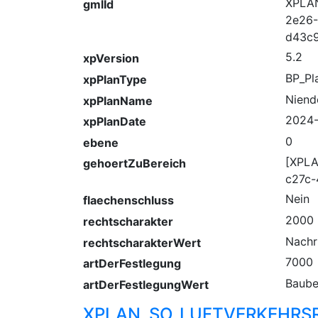
XPLA
gmlId
2e26
d43c
5.2
xpVersion
BP_Pl
xpPlanType
Niend
xpPlanName
2024-
xpPlanDate
0
ebene
[XPL
gehoertZuBereich
c27c-
Nein
flaechenschluss
2000
rechtscharakter
Nachr
rechtscharakterWert
7000
artDerFestlegung
Baube
artDerFestlegungWert
XPLAN_SO_LUFTVERKEHRSR