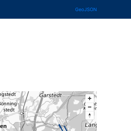
GeoJSON