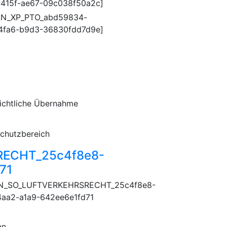
415f-ae67-09c038f50a2c]
AN_XP_PTO_abd59834-
4fa6-b9d3-36830fdd7d9e]
ichtliche Übernahme
chutzbereich
ECHT_25c4f8e8-
71
N_SO_LUFTVERKEHRSRECHT_25c4f8e8-
4aa2-a1a9-642ee6e1fd71
an