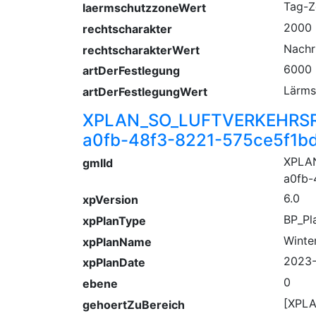
Tag-Z
laermschutzzoneWert
2000
rechtscharakter
Nachr
rechtscharakterWert
6000
artDerFestlegung
Lärms
artDerFestlegungWert
XPLAN_SO_LUFTVERKEHRSR
a0fb-48f3-8221-575ce5f1b
XPLA
gmlId
a0fb-
6.0
xpVersion
BP_Pl
xpPlanType
Winte
xpPlanName
2023-
xpPlanDate
0
ebene
[XPLA
gehoertZuBereich