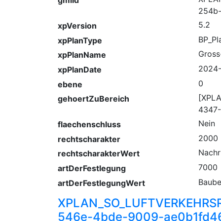
254b-
5.2
xpVersion
BP_Pl
xpPlanType
Gross
xpPlanName
2024-
xpPlanDate
0
ebene
[XPL
gehoertZuBereich
4347-
Nein
flaechenschluss
2000
rechtscharakter
Nachr
rechtscharakterWert
7000
artDerFestlegung
Baube
artDerFestlegungWert
XPLAN_SO_LUFTVERKEHRS
546e-4bde-9009-ae0b1fd4