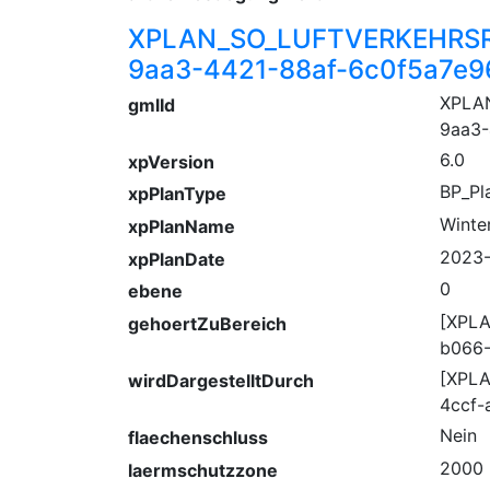
XPLAN_SO_LUFTVERKEHRSR
9aa3-4421-88af-6c0f5a7e9
XPLA
gmlId
9aa3-
6.0
xpVersion
BP_Pl
xpPlanType
Winte
xpPlanName
2023-
xpPlanDate
0
ebene
[XPLA
gehoertZuBereich
b066-
[XPLA
wirdDargestelltDurch
4ccf-
Nein
flaechenschluss
2000
laermschutzzone