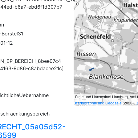
44ed-b6a7-ebd6f1d307b7
an
-Borstel31
01-12
AN_BP_BEREICH_8bee07c4-
4163-9d86-c8abdacee21c]
ichtlicheUebernahme
Freie und Hansestadt Hamburg, Amt 
3 km
Kartographie und Geodäsie
(2020),
D
schraenkungsbereich
RECHT_05a05d52-
6599