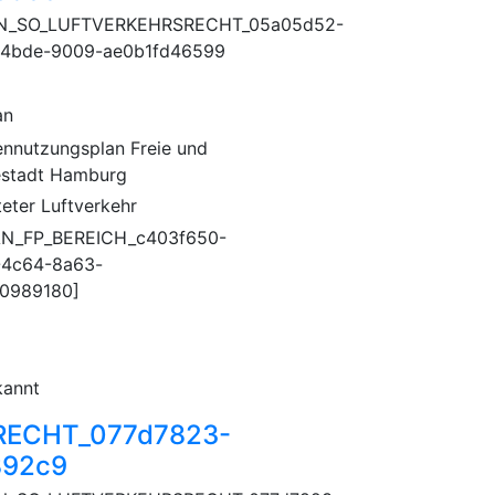
N_SO_LUFTVERKEHRSRECHT_05a05d52-
-4bde-9009-ae0b1fd46599
an
ennutzungsplan Freie und
stadt Hamburg
teter Luftverkehr
AN_FP_BEREICH_c403f650-
-4c64-8a63-
0989180]
annt
ECHT_077d7823-
892c9