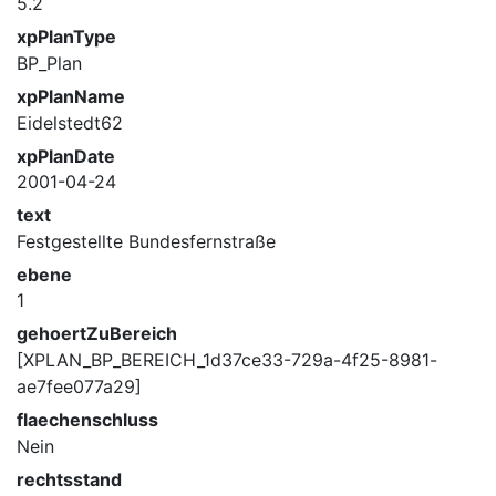
5.2
xpPlanType
BP_Plan
xpPlanName
Eidelstedt62
xpPlanDate
2001-04-24
text
Festgestellte Bundesfernstraße
ebene
1
gehoertZuBereich
[XPLAN_BP_BEREICH_1d37ce33-729a-4f25-8981-
ae7fee077a29]
flaechenschluss
Nein
rechtsstand