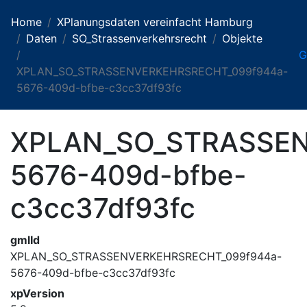
Home
XPlanungsdaten vereinfacht Hamburg
Daten
SO_Strassenverkehrsrecht
Objekte
G
XPLAN_SO_STRASSENVERKEHRSRECHT_099f944a-
5676-409d-bfbe-c3cc37df93fc
XPLAN_SO_STRASSEN
5676-409d-bfbe-
c3cc37df93fc
gmlId
XPLAN_SO_STRASSENVERKEHRSRECHT_099f944a-
5676-409d-bfbe-c3cc37df93fc
xpVersion