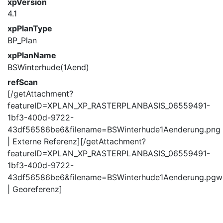
xpVersion
4.1
xpPlanType
BP_Plan
xpPlanName
BSWinterhude(1Aend)
refScan
[/getAttachment?
featureID=XPLAN_XP_RASTERPLANBASIS_06559491-
1bf3-400d-9722-
43df56586be6&filename=BSWinterhude1Aenderung.png
| Externe Referenz][/getAttachment?
featureID=XPLAN_XP_RASTERPLANBASIS_06559491-
1bf3-400d-9722-
43df56586be6&filename=BSWinterhude1Aenderung.pgw
| Georeferenz]