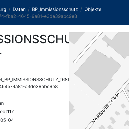
urg
Daten
BP_Immissionsschutz
Objekte
4-fba2-4645-9a81-e3de39abc9e8
SSIONSSCHUTZ_f68faa
-
N_BP_IMMISSIONSSCHUTZ_f68faa74-
4645-9a81-e3de39abc9e8
an
tedt117
-05-04