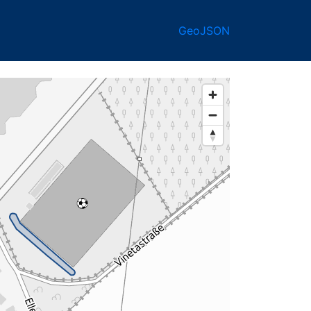
GeoJSON
74-