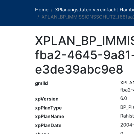
Home
XPlanungsdaten vereinfacht Hamb
XPLAN_BP_IMMISSIONSSCHUTZ_f68faa7
XPLAN_BP_IMMI
fba2-4645-9a81
e3de39abc9e8
XPLA
gmlId
fba2-
6.0
xpVersion
BP_Pl
xpPlanType
Rahls
xpPlanName
2004
xpPlanDate
0