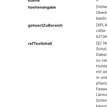
ebene
[Höhe
hoehenangabe
Oberk
bauli
[XPL
gehoertZuBereich
cd0e-
b213
[§2 Nr
refTextInhalt
Schut
Dabei 
zu ve
Hunder
mit e
m und
pflanz
Fassa
Lärms
Schlin
begrü