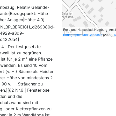
nbezug: Relativ Gelände-
ante|Bezugspunkt: Höhe
cher Anlagen|Höhe: 4.0]
AN_BP_BEREICH_d269080d-
Freie und Hansestadt Hamburg, Amt 
50 m
4929-a3d9-
Kartographie und Geodäsie
(2020),
D
ec4226a4]
.4 | Der festgesetzte
zwall ist zu begrünen.
ist für je 2 m² eine Pflanze
rwenden. Es sind 10 vom
t (v. H.) Bäume als Heister
iner Höhe von mindestens 2
 90 v. H. Sträucher zu
en.][§2 Nr.6 | Fensterlose
den und die
chutzwand sind mit
g- oder Kletterpflanzen zu
nen; je 2 m Wandlänge ist